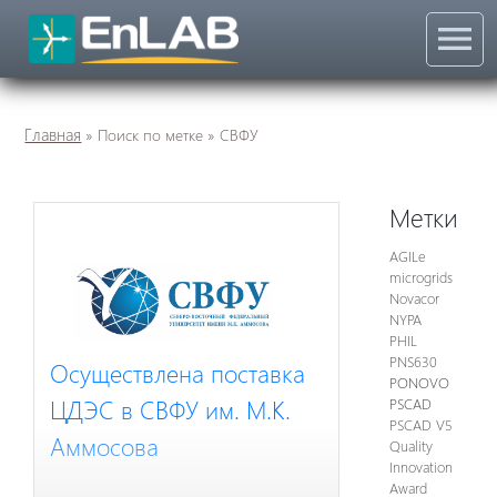
menu
Главная
»
Поиск по метке
» СВФУ
Метки
AGILe
microgrids
Novacor
NYPA
PHIL
PNS630
Осуществлена поставка
PONOVO
ЦДЭС в СВФУ им. М.К.
PSCAD
PSCAD V5
Аммосова
Quality
Innovation
Award