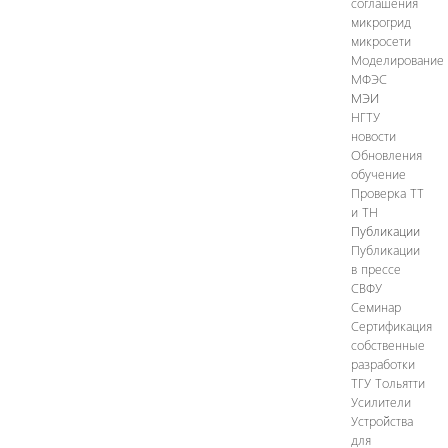
следующего учебного года будет
соглашения
микрогрид
введен в учебный процесс.
микросети
Моделирование
МФЭС
МЭИ
НГТУ
новости
Обновления
обучение
Проверка ТТ
и ТН
Публикации
Публикации
в прессе
СВФУ
Семинар
Сертификация
собственные
разработки
ТГУ Тольятти
Усилители
Устройства
для