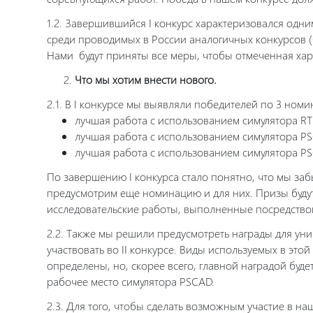
1.2. Завершившийся I конкурс характеризовался одн
среди проводимых в России аналогичных конкурсов 
Нами будут приняты все меры, чтобы отмеченная хара
Что мы хотим внести нового.
2.1. В I конкурсе мы выявляли победителей по 3 ном
лучшая работа с использованием симулятора RT
лучшая работа с использованием симулятора PS
лучшая работа с использованием симулятора P
По завершению I конкурса стало понятно, что мы заб
предусмотрим еще номинацию и для них. Призы будут
исследовательские работы, выполненные посредство
2.2. Также мы решили предусмотреть награды для уни
участвовать во II конкурсе. Виды используемых в эт
определены, но, скорее всего, главной наградой буд
рабочее место симулятора PSCAD.
2.3. Для того, чтобы сделать возможным участие в н