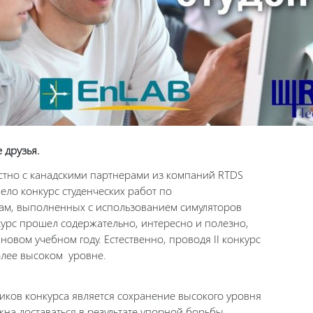
 друзья.
тно с канадскими партнерами из компаний RTDS
овело конкурс студенческих работ по
кам, выполненных с использованием симуляторов
урс прошел содержательно, интересно и полезно,
овом учебном году. Естественно, проводя II конкурс
более высоком уровне.
тников конкурса является сохранение высокого уровня
на доставаться в результате упорной борьбы.