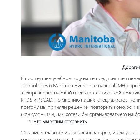
Дорогие
В прошедшем учебном году наше предприятие совмес
Technologies и Manitoba Hydro International (MHI) пр
электроэнергетической и электротехнической темати
RTDS и PSCAD. По мнению наших специалистов, конк
поэтому мы приняли решение повторить конкурс и в н
(конкурс – 2019), мы хотели бы организовать его на 
Что мы хотим сохранить.
1.1. Самым главным и для организаторов, и для учас
соревнующихся работ. Победа в нашем конкурсе долж