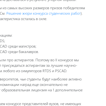
им из самых высоких размеров призов победителям
(См.
Решение жюри конкурса студенческих работ
).
ктеристика осталась в силе.
инациям:
DS;
CAD среди магистров;
SCAD среди бакалавров.
ыли про аспирантов. Поэтому во II конкурсе мы
 присуждаться аспирантам за лучшие научно-
м любого из симуляторов RTDS и PSCAD.
верситетов, чьи студенты будут наиболее активно
ой номинации наград еще окончательно не
ет образовательная лицензия на 1 дополнительное
ашем конкурсе представителей вузов, не имеющих