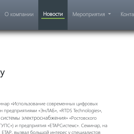
Новости
О компании
Мероприятия
Конт
ну
семинар «Использование современных цифровых
ан предприятиями «ЭнЛАБ», «
RTDS
Technologies
»,
 системы электроснабжения
» «Ростовского
ГУПС») и предприятия «
ETAP
Системс». Семинар, на
,
ETAP
, вызвал большой интерес у специалистов