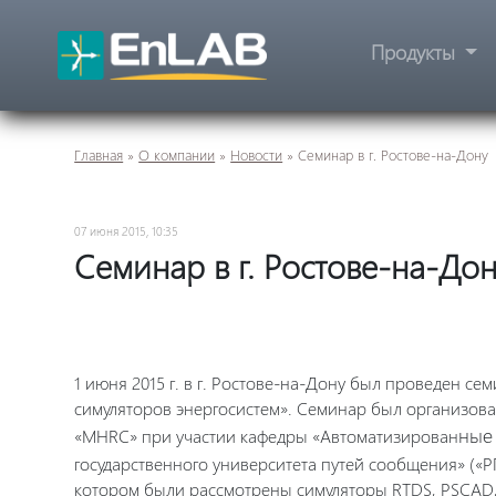
Продукты
Главная
»
О компании
»
Новости
»
Семинар в г. Ростове-на-Дону
07 июня 2015, 10:35
Семинар в г. Ростове-на-До
1 июня 2015 г. в г. Ростове-на-Дону был проведен 
симуляторов энергосистем». Семинар был организов
ные
«
MHRC
» при участии кафедры «Автоматизирован
государственного университета путей сообщения» («Р
котором были рассмотрены симуляторы
RTDS
,
PSCAD