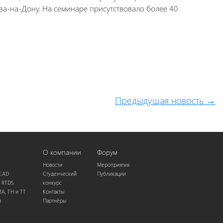
ова-на-Дону. На семинаре присутствовало более 40
Предыдущая новость →
О компании
Форум
Новости
Мероприятия
SCAD
Студенческий
Публикации
 RTDS
конкурс
ЗА, ТН и ТТ
Контакты
в
Партнёры