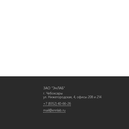
ЗАО "ЭнЛАБ"
г. Чебоксары
ул. Нижегородская, 4, офисы 208 и 214
+7 (8352) 40-66-26
mail@ennlab.ru