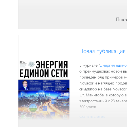
Пока
В сентябрьском выпуске жу
четырехквадрантном уси
Новая публикация 
трехфазного электрообор
структурная схема трехфа
технические характеристи
В журнале "
Энергия единой
усилителей мощностью до 
о преимуществах новой вы
приведен ряд примеров м
Novacor и наглядно проде
симулятор на базе Novaco
шт. Манитоба, в которую 
электростанций с 23 генер
300 узлов.
Скачать статью