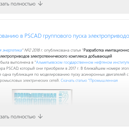
зать полностью
arrow_downward
ованию в PSCAD группового пуска электропривод
 энергетика
" №2 2018 г.
опубликована статья "
Разработка имитационн
электроприводов электротехнического комплекса добывающей
 была выполнена в "
Альметьевском государственном нефтяном институт
ора PSCAD, который они приобрели в 2017 г. В ближайшем номере этог
 одна публикация по моделированию пуску асинхронных двигателей с
ромысловых электрических сетей.
Скачать статью "Промышленная
зать полностью
arrow_downward