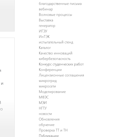
благодарственные письма
вебинар
Волновые процессы
Выставка
генератор
ИГЭУ
ИнТЭК
испытательный стенд
Каталог
Качество инноваций
кибербезопасность
Конкурс студенческих работ
я
Конференции
Лицензионные соглашения
микрогрид
 и
микросети
Моделирование
МФЭС
8
МЭИ
го
НГТУ
новости
Обновления
обучение
Проверка ТТ и ТН
Публикации