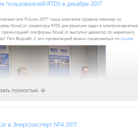
х пользователей RTDS в декабре 2017
рические сети России 2017" наша компания провела семинар по
мы NovaCor симулятора RTDS для решения задач в электроэнергетике
с презентацией платформы NovaCor выступил директор по маркетингу
ies" Пол Форсайт. С его презентацией можно ознакомиться по
ссылке
.
зать полностью
arrow_downward
Cor в Энергоэксперт №4 2017