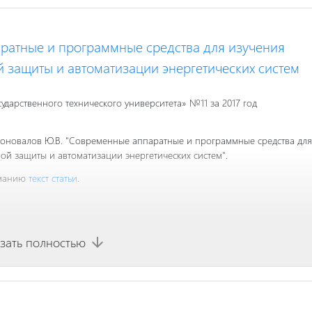
ратные и программные средства для изучения
й защиты и автоматизации энергетических систем
сударственного технического университета» №11 за 2017 год
 Коновалов Ю.В. "Современные аппаратные и программные средства для
ой защиты и автоматизации энергетических систем".
иманию
текст статьи
.
зать полностью
arrow_downward