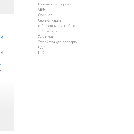
Публикации в прессе
СВФУ
Семинар
Сертификация
собственные разработки
ТГУ Тольятти
ов
Усилители
Устройства для проверки
ЦДЭС
ой
ЦПС
е
"
о