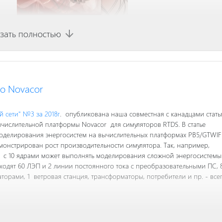
зать полностью
arrow_downward
рнала "
ЭнергоStyle
" №3 2018 опубликована наша совместная статья о
лителе PONOVO
, предназначенном для проведения испытаний силового
о Novacor
удования совместно с цифровыми симуляторами
RTDS
. В статье описана
зного усилителя мощностью 5кВА/фазу и приведена его ключевые
ки. Компания PONOVO осуществляет поставки четырехквадрантных
 сети" №3 за 2018г
. опубликована наша совместная с канадцами стать
30 кВА своим потребителям во всем мире.
Скачать
статью
числительной платформы Novacor для симуляторов RTDS. В статье
оделирования энергосистем на вычислительных платформах PB5/GTWIF
монстрирован рост производительности симулятора. Так, например,
r с 10 ядрами может выполнять моделирования сложной энергосистемы
входят 60 ЛЭП и 2 линии постоянного тока с преобразовательными ПС, 
аторами, 1 ветровая станция, трансформаторы, потребители и пр. - все