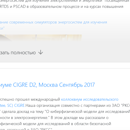
энергосистем для изучения электротехники и энергетики" посвященная
RTDS и PSCAD в образовательном процессе и на курсах повышения
ание современных симуляторов энергосистем для изучения
ки"
зать полностью
arrow_downward
иуме CIGRE D2, Москва Сентябрь 2017
е успешно прошел международный
коллоквиум исследовательского
ee, SC) CIGRE.
Наша организация совместно с партнерами из ЗАО "РКС
 сделала доклад на тему "О киберфизической модели для исследовани
сти в электроэнергетике." В этом докладе мы рассказали о
физической модели для исследований в области безопасной
тов, созданной в ЗАО "РКСС".