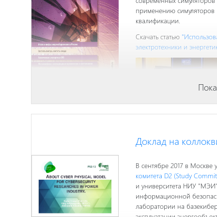
современных симуляторов 
применению симуляторов 
квалификации.
Скачать статью
"Использов
электротехники и энергети
Пока
Доклад на коллокв
В сентябре 2017 в Москв
комитета D2 (Study Committ
и университета НИУ "МЭИ"
информационной безопасно
лаборатории на базекибер
эксплуатации энергообъек