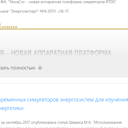
Ф.А. "NovaCor - новая аппаратная платформа симуляторов RTDS".
але "Энергоэксперт" №4 2017г. с16-17.
зать полностью
arrow_downward
ременных симуляторов энергосистем для изучени
нергетики
 за сентябрь 2017 опубликована статья Шамиса М.А. "Использование