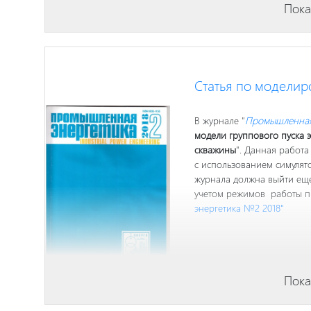
Пока
Статья по моделир
В журнале "
Промышленная
модели группового пуска 
скважины
". Данная работа
с использованием симулят
журнала должна выйти еще
учетом режимов работы п
энергетика №2 2018"
Пока