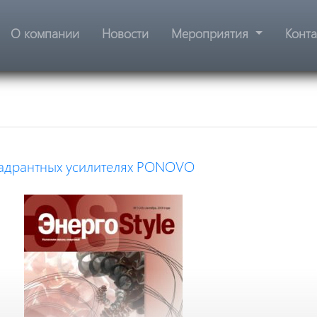
О компании
Новости
Мероприятия
Конт
вадрантных усилителях PONOVO