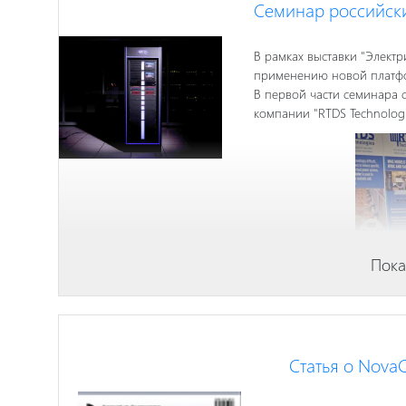
Семинар российски
В рамках выставки "Элект
применению новой платфор
В первой части семинара 
компании "RTDS Technolog
Пока
Статья о Nova